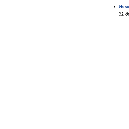
Изм
31 д